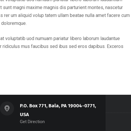
st sunt magni maxime magnis dis parturient montes, nascetur
nus rer um aliquid volup tatem ullam beatae nulla amet facere cum
s doloremque.
at voluptatib uod numuam pariatur libero laborum laudantue
r ridiculus mus faucibus sed ibus sed eros dapibus. Exceros
P.O. Box 771, Bala, PA 19004-0771,
USA
Get Direction