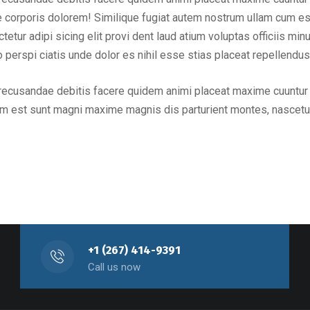
se corporis dolorem! Similique fugiat autem nostrum ullam cum e
etur adipi sicing elit provi dent laud atium voluptas officiis mi
perspi ciatis unde dolor es nihil esse stias placeat repellendu
 recusandae debitis facere quidem animi placeat maxime cuuntur 
um est sunt magni maxime magnis dis parturient montes, nascetu
+1 (267) 414-9391
Call us now