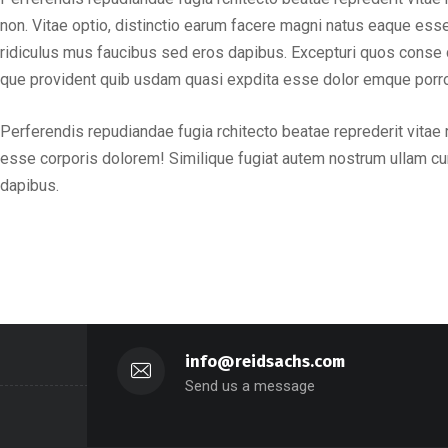
non. Vitae optio, distinctio earum facere magni natus eaque es
ridiculus mus faucibus sed eros dapibus. Excepturi quos conse ct
que provident quib usdam quasi expdita esse dolor emque porro 
Perferendis repudiandae fugia rchitecto beatae reprederit vitae
esse corporis dolorem! Similique fugiat autem nostrum ullam c
dapibus.
info@reidsachs.com
Send us a message