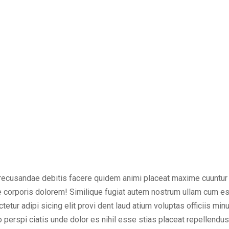
 recusandae debitis facere quidem animi placeat maxime cuuntur 
se corporis dolorem! Similique fugiat autem nostrum ullam cum e
etur adipi sicing elit provi dent laud atium voluptas officiis mi
perspi ciatis unde dolor es nihil esse stias placeat repellendu