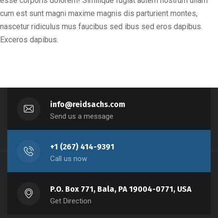
esse corporis dolorem! Similique fugiat autem nostrum ullam
cum est sunt magni maxime magnis dis parturient montes,
nascetur ridiculus mus faucibus sed ibus sed eros dapibus.
Exceros dapibus.
info@reidsachs.com
Send us a message
+1 (267) 414-9391
Call us now
P.O. Box 771, Bala, PA 19004-0771, USA
Get Direction