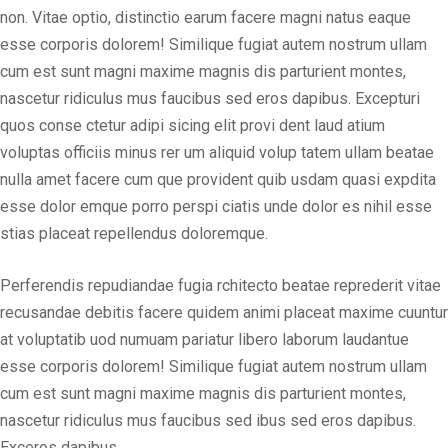
non. Vitae optio, distinctio earum facere magni natus eaque
esse corporis dolorem! Similique fugiat autem nostrum ullam
cum est sunt magni maxime magnis dis parturient montes,
nascetur ridiculus mus faucibus sed eros dapibus. Excepturi
quos conse ctetur adipi sicing elit provi dent laud atium
voluptas officiis minus rer um aliquid volup tatem ullam beatae
nulla amet facere cum que provident quib usdam quasi expdita
esse dolor emque porro perspi ciatis unde dolor es nihil esse
stias placeat repellendus doloremque.
Perferendis repudiandae fugia rchitecto beatae reprederit vitae
recusandae debitis facere quidem animi placeat maxime cuuntur
at voluptatib uod numuam pariatur libero laborum laudantue
esse corporis dolorem! Similique fugiat autem nostrum ullam
cum est sunt magni maxime magnis dis parturient montes,
nascetur ridiculus mus faucibus sed ibus sed eros dapibus.
Exceros dapibus.