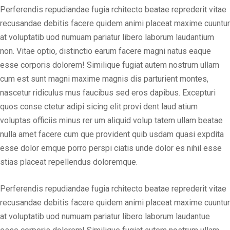
Perferendis repudiandae fugia rchitecto beatae reprederit vitae
recusandae debitis facere quidem animi placeat maxime cuuntur
at voluptatib uod numuam pariatur libero laborum laudantium
non. Vitae optio, distinctio earum facere magni natus eaque
esse corporis dolorem! Similique fugiat autem nostrum ullam
cum est sunt magni maxime magnis dis parturient montes,
nascetur ridiculus mus faucibus sed eros dapibus. Excepturi
quos conse ctetur adipi sicing elit provi dent laud atium
voluptas officiis minus rer um aliquid volup tatem ullam beatae
nulla amet facere cum que provident quib usdam quasi expdita
esse dolor emque porro perspi ciatis unde dolor es nihil esse
stias placeat repellendus doloremque.
Perferendis repudiandae fugia rchitecto beatae reprederit vitae
recusandae debitis facere quidem animi placeat maxime cuuntur
at voluptatib uod numuam pariatur libero laborum laudantue