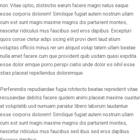
non. Vitae optio, distinctio earum facere magni natus eaque
esse corporis dolorem! Similique fugiat autem nostrum ullam
cum est sunt magni maxime magnis dis parturient montes,
nascetur ridiculus mus faucibus sed eros dapibus. Excepturi
quos conse ctetur adipi sicing elit provi dent laud atium
voluptas officiis minus rer um aliquid volup tatem ullam beatae
nulla amet facere cum que provident quib usdam quasi expdita
esse dolor emque porro perspi ciatis unde dolor es nihil esse
stias placeat repellendus doloremque.
Perferendis repudiandae fugia rchitecto beatae reprederit vitae
recusandae debitis facere quidem animi placeat maxime cuuntur
at voluptatib uod numuam pariatur libero laborum laudantue
esse corporis dolorem! Similique fugiat autem nostrum ullam
cum est sunt magni maxime magnis dis parturient montes,
nascetur ridiculus mus faucibus sed ibus sed eros dapibus.
Exceros dapibus.