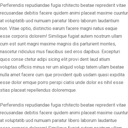
Perferendis repudiandae fugia rchitecto beatae reprederit vitae
recusandae debitis facere quidem animi placeat maxime cuuntur
at voluptatib uod numuam pariatur libero laborum laudantium
non. Vitae optio, distinctio earum facere magni natus eaque
esse corporis dolorem! Similique fugiat autem nostrum ullam
cum est sunt magni maxime magnis dis parturient montes,
nascetur ridiculus mus faucibus sed eros dapibus. Excepturi
quos conse ctetur adipi sicing elit provi dent laud atium
voluptas officiis minus rer um aliquid volup tatem ullam beatae
nulla amet facere cum que provident quib usdam quasi expdita
esse dolor emque porro perspi ciatis unde dolor es nihil esse
stias placeat repellendus doloremque.
Perferendis repudiandae fugia rchitecto beatae reprederit vitae
recusandae debitis facere quidem animi placeat maxime cuuntur
at voluptatib uod numuam pariatur libero laborum laudantue