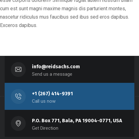
esse corporis dolorem! Similique fugiat autem nostrum ullam
cum est sunt magni maxime magnis dis parturient montes,
nascetur ridiculus mus faucibus sed ibus sed eros dapibus.
Exceros dapibus.
info@reidsachs.com
Send us a message
+1 (267) 414-9391
Call us now
P.O. Box 771, Bala, PA 19004-0771, USA
Get Direction