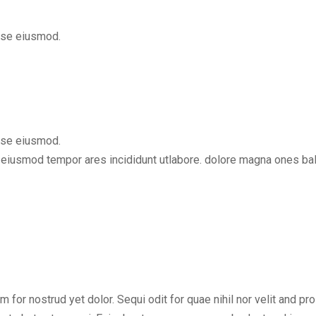
ese eiusmod.
ese eiusmod.
do eiusmod tempor ares incididunt utlabore. dolore magna ones 
or nostrud yet dolor. Sequi odit for quae nihil nor velit and proid