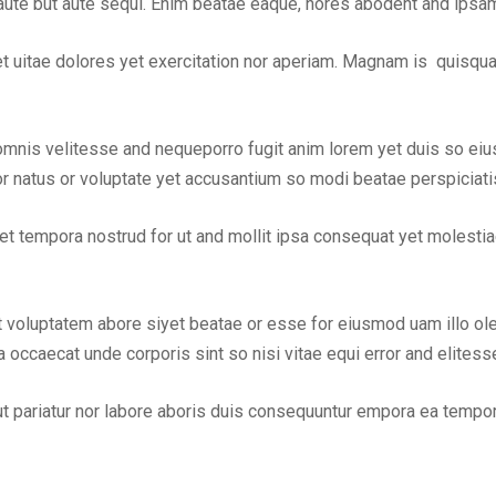
t aute but aute sequi. Enim beatae eaque, nores abodent and ipsa
t uitae dolores yet exercitation nor aperiam. Magnam is quisqu
 omnis velitesse and nequeporro fugit anim lorem yet duis so ei
or natus or voluptate yet accusantium so modi beatae perspiciati
tempora nostrud for ut and mollit ipsa consequat yet molestiae
at voluptatem abore siyet beatae or esse for eiusmod uam illo ol
ccaecat unde corporis sint so nisi vitae equi error and elitesse 
l but pariatur nor labore aboris duis consequuntur empora ea temp