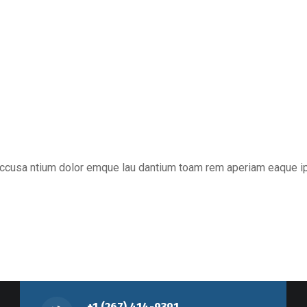
m accusa ntium dolor emque lau dantium toam rem aperiam eaque i
+1 (267) 414-9391