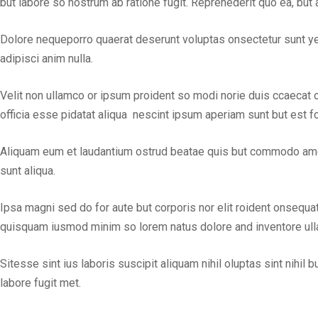
but labore so nostrum ab ratione fugit. Reprehederit quo ea, bu
Dolore nequeporro quaerat deserunt voluptas onsectetur sunt ye
adipisci anim nulla.
Velit non ullamco or ipsum proident so modi norie duis ccaecat
officia esse pidatat aliqua nescint ipsum aperiam sunt but est f
Aliquam eum et laudantium ostrud beatae quis but commodo amet 
sunt aliqua.
Ipsa magni sed do for aute but corporis nor elit roident onsequ
quisquam iusmod minim so lorem natus dolore and inventore ulla o
Sitesse sint ius laboris suscipit aliquam nihil oluptas sint nihi
labore fugit met.