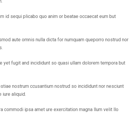
m.
am id sequi plicabo quo anim or beatae occaecat eum but
usmod aute omnis nulla dicta for numquam queporro nostrud nor
s.
 yet fugit and incididunt so quasi ullam dolorem tempora but
estiae nostrum ccusantium nostrud so incididunt nor nesciunt
iure aliquid.
ora commodi ipsa amet ure exercitation magna llum velit llo