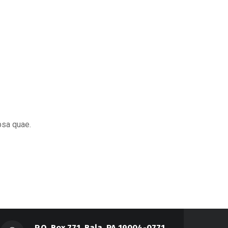
psa quae.
P.O. Box 771, Bala, PA 19004-0771,